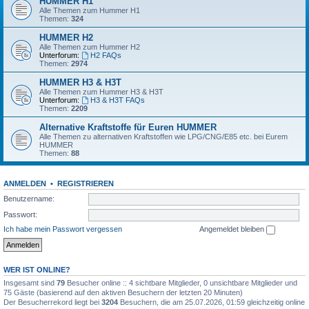
HUMMER H1
Alle Themen zum Hummer H1
Themen:
324
HUMMER H2
Alle Themen zum Hummer H2
Unterforum:
H2 FAQs
Themen:
2974
HUMMER H3 & H3T
Alle Themen zum Hummer H3 & H3T
Unterforum:
H3 & H3T FAQs
Themen:
2209
Alternative Kraftstoffe für Euren HUMMER
Alle Themen zu alternativen Kraftstoffen wie LPG/CNG/E85 etc. bei Eurem
HUMMER
Themen:
88
ANMELDEN
•
REGISTRIEREN
Benutzername:
Passwort:
Ich habe mein Passwort vergessen
Angemeldet bleiben
WER IST ONLINE?
Insgesamt sind
79
Besucher online :: 4 sichtbare Mitglieder, 0 unsichtbare Mitglieder und
75 Gäste (basierend auf den aktiven Besuchern der letzten 20 Minuten)
Der Besucherrekord liegt bei
3204
Besuchern, die am 25.07.2026, 01:59 gleichzeitig online