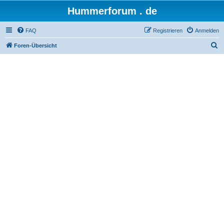
Hummerforum . de
FAQ
Registrieren
Anmelden
S
Foren-Übersicht
u
c
h
e