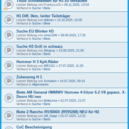
Thule Schneeketten für H3 zu verkaufen
Letzter Beitrag von
Frankyxx20
«
09.11.2025, 13:04
Verfasst in
Suche / Biete
H1 Diff, 0km, leider Teileträger
Letzter Beitrag von
didivan
«
14.10.2025, 10:05
Verfasst in
Suche / Biete
Suche EU Blinker H3
Letzter Beitrag von
rene1206
«
28.08.2025, 17:33
Verfasst in
Suche / Biete
Suche H3 Grill in schwarz
Letzter Beitrag von
Stingray
«
23.08.2025, 21:08
Verfasst in
Suche / Biete
Hummer H 3 Kplt.Räder
Letzter Beitrag von
MB1311
«
27.07.2025, 11:28
Verfasst in
Suche / Biete
Zulassung H 1
Letzter Beitrag von
Schubert
«
14.07.2025, 09:15
Verfasst in
Allgemeines
Biete AM General HMMWV Humvee 4-Sitzer 6.2 V8 gepanz. X-
Doors HU neu
Letzter Beitrag von
BellaLima
«
01.07.2025, 21:07
Verfasst in
Suche / Biete
Biete 2 Rancho RS5000X (R555288) NEU für H2
Letzter Beitrag von
Dill_Dapp
«
01.07.2025, 12:22
Verfasst in
Suche / Biete
CoC Bescheinigung