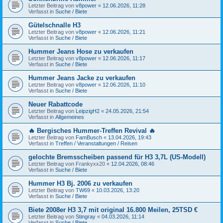
Letzter Beitrag von
v8power
«
12.06.2026, 11:28
Verfasst in
Suche / Biete
Gütelschnalle H3
Letzter Beitrag von
v8power
«
12.06.2026, 11:21
Verfasst in
Suche / Biete
Hummer Jeans Hose zu verkaufen
Letzter Beitrag von
v8power
«
12.06.2026, 11:17
Verfasst in
Suche / Biete
Hummer Jeans Jacke zu verkaufen
Letzter Beitrag von
v8power
«
12.06.2026, 11:10
Verfasst in
Suche / Biete
Neuer Rabattcode
Letzter Beitrag von
LeipzigH2
«
24.05.2026, 21:54
Verfasst in
Allgemeines
🔥 Bergisches Hummer-Treffen Revival 🔥
Letzter Beitrag von
FamBusch
«
13.04.2026, 19:43
Verfasst in
Treffen / Veranstaltungen / Reisen
gelochte Bremsscheiben passend für H3 3,7L (US-Modell)
Letzter Beitrag von
Frankyxx20
«
12.04.2026, 08:46
Verfasst in
Suche / Biete
Hummer H3 Bj. 2006 zu verkaufen
Letzter Beitrag von
TW69
«
10.03.2026, 13:20
Verfasst in
Suche / Biete
Biete 2008er H3 3,7 mit original 16.800 Meilen, 25TSD €
Letzter Beitrag von
Stingray
«
04.03.2026, 11:14
Verfasst in
Suche / Biete