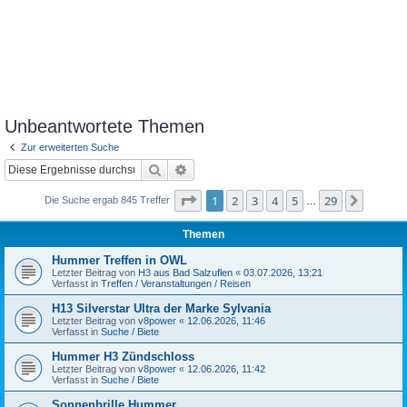
Unbeantwortete Themen
Zur erweiterten Suche
Suche
Erweiterte Suche
Seite
1
von
29
1
2
3
4
5
29
Nächst
Die Suche ergab 845 Treffer
…
Themen
Hummer Treffen in OWL
Letzter Beitrag von
H3 aus Bad Salzuflen
«
03.07.2026, 13:21
Verfasst in
Treffen / Veranstaltungen / Reisen
H13 Silverstar Ultra der Marke Sylvania
Letzter Beitrag von
v8power
«
12.06.2026, 11:46
Verfasst in
Suche / Biete
Hummer H3 Zündschloss
Letzter Beitrag von
v8power
«
12.06.2026, 11:42
Verfasst in
Suche / Biete
Sonnenbrille Hummer