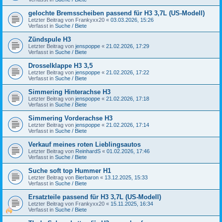
gelochte Bremsscheiben passend für H3 3,7L (US-Modell)
Letzter Beitrag von
Frankyxx20
«
03.03.2026, 15:26
Verfasst in
Suche / Biete
Zündspule H3
Letzter Beitrag von
jenspoppe
«
21.02.2026, 17:29
Verfasst in
Suche / Biete
Drosselklappe H3 3,5
Letzter Beitrag von
jenspoppe
«
21.02.2026, 17:22
Verfasst in
Suche / Biete
Simmering Hinterachse H3
Letzter Beitrag von
jenspoppe
«
21.02.2026, 17:18
Verfasst in
Suche / Biete
Simmering Vorderachse H3
Letzter Beitrag von
jenspoppe
«
21.02.2026, 17:14
Verfasst in
Suche / Biete
Verkauf meines roten Lieblingsautos
Letzter Beitrag von
ReinhardS
«
01.02.2026, 17:46
Verfasst in
Suche / Biete
Suche soft top Hummer H1
Letzter Beitrag von
Bierbaron
«
13.12.2025, 15:33
Verfasst in
Suche / Biete
Ersatzteile passend für H3 3,7L (US-Modell)
Letzter Beitrag von
Frankyxx20
«
15.11.2025, 16:34
Verfasst in
Suche / Biete