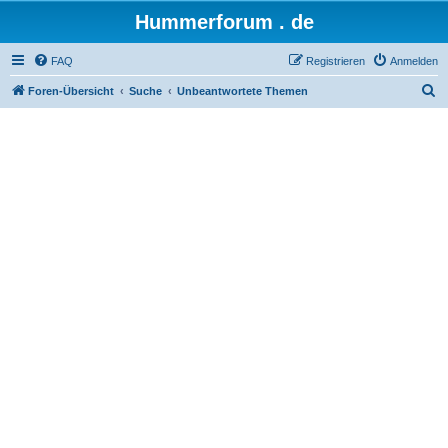
Hummerforum . de
FAQ
Registrieren
Anmelden
S
Foren-Übersicht
Suche
Unbeantwortete Themen
u
c
h
e