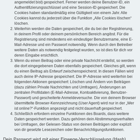
angemeldet bist) gespeichert. Ferner werden deine Benutzer-ID, ein
Authentifizierungsschlüssel und eine Session-ID gespeichert. Die
Cookies haben standardmäßig eine Gültigkeit von einem Jahr. Alle
Cookies kannst du jederzeit über die Funktion „Alle Cookies löschen“
löschen.
Weiterhin werden die Daten gespeichert, die du bei der Registrierung,
in deinem Profil oder deinem persönlichem Bereich angibst. Für die
Registrierung sind mindestens ein eindeutiger Benutzername, eine E-
Mail-Adresse und ein Passwort notwendig. Wenn durch den Betreiber
weitere Daten als notwendig festgelegt wurden, so ist dies für dich vor
deren Eingabe ersichtlich.
Wenn du einen Beitrag oder eine private Nachricht erstellst, so werden
die dort eingegebenen Daten ebenfalls gespeichert. Gleiches gilt, wenn
du einen Beitrag als Entwurf zwischenspeicherst. In diesen Fällen wird
auch deine IP-Adresse gespeichert. Die IP-Adresse wird weiterhin bei
folgenden Aktionen gespeichert: Löschen und Ändern von Beiträgen
(dazu zählen Private Nachrichten und Umfragen), Änderungen an
zentralen Profildaten (E-Mail-Adresse, Kontoaktivierung, Benutzer-
Passwort) und gescheiterte Anmeldeversuche. Die von deinem Browser
übermittelte Browser-Kennzeichnung (User Agent) wird nur in der „Wer
ist online?“-Funktion angezeigt und nicht dauerhaft gespeichert.
Schließlich erfordern einzelne Funktionen des Boards, dass weitere
Daten gespeichert werden. Dazu gehören dein Abstimmungsverhalten
bei Umfragen, der Gelesen-Status von deinen Beiträgen oder explizit
von dir gesetzte Lesezeichen oder Benachrichtigungsfunktionen.
Dein Passwort wird mit einer Einwege-Verschlüsselung (Hash)