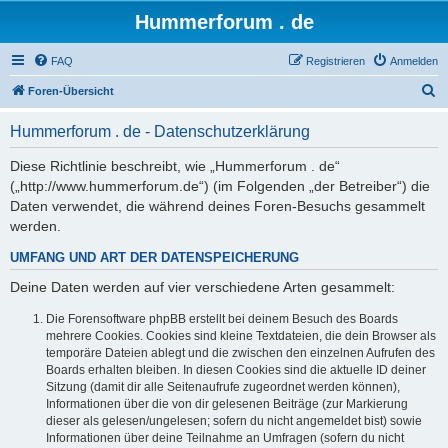
Hummerforum . de
FAQ
Registrieren
Anmelden
S
Foren-Übersicht
u
Hummerforum . de - Datenschutzerklärung
c
h
Diese Richtlinie beschreibt, wie „Hummerforum . de“
(„http://www.hummerforum.de“) (im Folgenden „der Betreiber“) die
e
Daten verwendet, die während deines Foren-Besuchs gesammelt
werden.
UMFANG UND ART DER DATENSPEICHERUNG
Deine Daten werden auf vier verschiedene Arten gesammelt:
Die Forensoftware phpBB erstellt bei deinem Besuch des Boards
mehrere Cookies. Cookies sind kleine Textdateien, die dein Browser als
temporäre Dateien ablegt und die zwischen den einzelnen Aufrufen des
Boards erhalten bleiben. In diesen Cookies sind die aktuelle ID deiner
Sitzung (damit dir alle Seitenaufrufe zugeordnet werden können),
Informationen über die von dir gelesenen Beiträge (zur Markierung
dieser als gelesen/ungelesen; sofern du nicht angemeldet bist) sowie
Informationen über deine Teilnahme an Umfragen (sofern du nicht