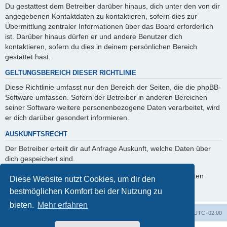
Du gestattest dem Betreiber darüber hinaus, dich unter den von dir
angegebenen Kontaktdaten zu kontaktieren, sofern dies zur
Übermittlung zentraler Informationen über das Board erforderlich
ist. Darüber hinaus dürfen er und andere Benutzer dich
kontaktieren, sofern du dies in deinem persönlichen Bereich
gestattet hast.
GELTUNGSBEREICH DIESER RICHTLINIE
Diese Richtlinie umfasst nur den Bereich der Seiten, die die phpBB-
Software umfassen. Sofern der Betreiber in anderen Bereichen
seiner Software weitere personenbezogene Daten verarbeitet, wird
er dich darüber gesondert informieren.
AUSKUNFTSRECHT
Der Betreiber erteilt dir auf Anfrage Auskunft, welche Daten über
dich gespeichert sind.
Du kannst jederzeit die Löschung bzw. Sperrung deiner Daten
Diese Website nutzt Cookies, um dir den
verlangen. Kontaktiere hierzu bitte den Betreiber.
bestmöglichen Komfort bei der Nutzung zu
bieten.
Mehr erfahren
Foren-Übersicht
Alle Zeiten sind
UTC+02:00