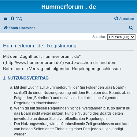
Hummerforum . de
FAQ
Anmelden
S
Foren-Übersicht
u
Sprache:
c
Hummerforum . de - Registrierung
h
Mit dem Zugriff auf „Hummerforum . de“
e
(„http://www.hummerforum.de“) wird zwischen dir und dem
Betreiber ein Vertrag mit folgenden Regelungen geschlossen:
1. NUTZUNGSVERTRAG
Mit dem Zugriff auf „Hummerforum . de“ (im Folgenden „das Board“)
schließt du einen Nutzungsvertrag mit dem Betreiber des Boards ab (im
Folgenden „Betreiber“) und erklärst dich mit den nachfolgenden
Regelungen einverstanden.
Wenn du mit diesen Regelungen nicht einverstanden bist, so darfst du
das Board nicht weiter nutzen. Für die Nutzung des Boards gelten
jeweils die an dieser Stelle veröffentlichten Regelungen.
Der Nutzungsvertrag wird auf unbestimmte Zeit geschlossen und kann
von beiden Seiten ohne Einhaltung einer Frist jederzeit gekündigt
werden.