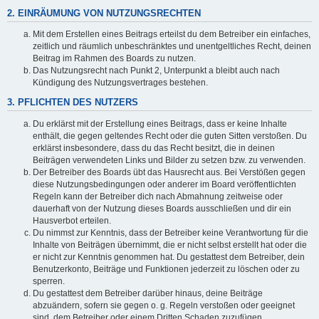
2. EINRÄUMUNG VON NUTZUNGSRECHTEN
Mit dem Erstellen eines Beitrags erteilst du dem Betreiber ein einfaches,
zeitlich und räumlich unbeschränktes und unentgeltliches Recht, deinen
Beitrag im Rahmen des Boards zu nutzen.
Das Nutzungsrecht nach Punkt 2, Unterpunkt a bleibt auch nach
Kündigung des Nutzungsvertrages bestehen.
3. PFLICHTEN DES NUTZERS
Du erklärst mit der Erstellung eines Beitrags, dass er keine Inhalte
enthält, die gegen geltendes Recht oder die guten Sitten verstoßen. Du
erklärst insbesondere, dass du das Recht besitzt, die in deinen
Beiträgen verwendeten Links und Bilder zu setzen bzw. zu verwenden.
Der Betreiber des Boards übt das Hausrecht aus. Bei Verstößen gegen
diese Nutzungsbedingungen oder anderer im Board veröffentlichten
Regeln kann der Betreiber dich nach Abmahnung zeitweise oder
dauerhaft von der Nutzung dieses Boards ausschließen und dir ein
Hausverbot erteilen.
Du nimmst zur Kenntnis, dass der Betreiber keine Verantwortung für die
Inhalte von Beiträgen übernimmt, die er nicht selbst erstellt hat oder die
er nicht zur Kenntnis genommen hat. Du gestattest dem Betreiber, dein
Benutzerkonto, Beiträge und Funktionen jederzeit zu löschen oder zu
sperren.
Du gestattest dem Betreiber darüber hinaus, deine Beiträge
abzuändern, sofern sie gegen o. g. Regeln verstoßen oder geeignet
sind, dem Betreiber oder einem Dritten Schaden zuzufügen.