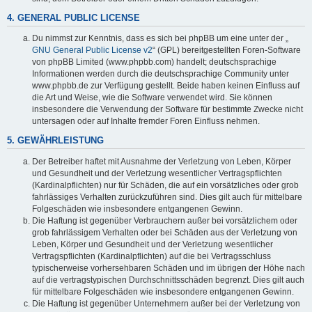
4. GENERAL PUBLIC LICENSE
Du nimmst zur Kenntnis, dass es sich bei phpBB um eine unter der „
GNU General Public License v2
“ (GPL) bereitgestellten Foren-Software
von phpBB Limited (www.phpbb.com) handelt; deutschsprachige
Informationen werden durch die deutschsprachige Community unter
www.phpbb.de zur Verfügung gestellt. Beide haben keinen Einfluss auf
die Art und Weise, wie die Software verwendet wird. Sie können
insbesondere die Verwendung der Software für bestimmte Zwecke nicht
untersagen oder auf Inhalte fremder Foren Einfluss nehmen.
5. GEWÄHRLEISTUNG
Der Betreiber haftet mit Ausnahme der Verletzung von Leben, Körper
und Gesundheit und der Verletzung wesentlicher Vertragspflichten
(Kardinalpflichten) nur für Schäden, die auf ein vorsätzliches oder grob
fahrlässiges Verhalten zurückzuführen sind. Dies gilt auch für mittelbare
Folgeschäden wie insbesondere entgangenen Gewinn.
Die Haftung ist gegenüber Verbrauchern außer bei vorsätzlichem oder
grob fahrlässigem Verhalten oder bei Schäden aus der Verletzung von
Leben, Körper und Gesundheit und der Verletzung wesentlicher
Vertragspflichten (Kardinalpflichten) auf die bei Vertragsschluss
typischerweise vorhersehbaren Schäden und im übrigen der Höhe nach
auf die vertragstypischen Durchschnittsschäden begrenzt. Dies gilt auch
für mittelbare Folgeschäden wie insbesondere entgangenen Gewinn.
Die Haftung ist gegenüber Unternehmern außer bei der Verletzung von