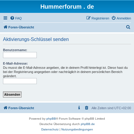
Hummerforum . de
FAQ
Registrieren
Anmelden
S
Foren-Übersicht
u
Aktivierungs-Schlüssel senden
c
h
Benutzername:
e
E-Mail-Adresse:
Du musst die E-Mail-Adresse angeben, die in deinem Profil hinterlegt ist. Diese hast du
bei der Registrierung angegeben oder nachträglich in deinem persönlichen Bereich
geändert.
Foren-Übersicht
Alle Zeiten sind
UTC+02:00
Powered by
phpBB
® Forum Software © phpBB Limited
Deutsche Übersetzung durch
phpBB.de
Datenschutz
|
Nutzungsbedingungen