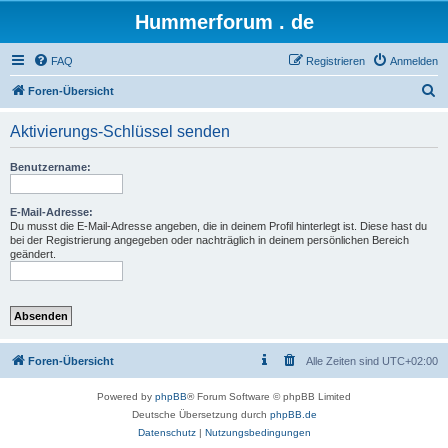
Hummerforum . de
FAQ
Registrieren
Anmelden
S
Foren-Übersicht
u
Aktivierungs-Schlüssel senden
c
h
Benutzername:
e
E-Mail-Adresse:
Du musst die E-Mail-Adresse angeben, die in deinem Profil hinterlegt ist. Diese hast du
bei der Registrierung angegeben oder nachträglich in deinem persönlichen Bereich
geändert.
Foren-Übersicht
Alle Zeiten sind
UTC+02:00
Powered by
phpBB
® Forum Software © phpBB Limited
Deutsche Übersetzung durch
phpBB.de
Datenschutz
|
Nutzungsbedingungen