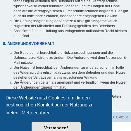
fahrlässigem Verhalten des Betreibers auf die bei Vertragsschluss
typischerweise vorhersehbaren Schäden und im Übrigen der Höhe
nach auf die vertragstypischen Durchschnittsschäden begrenzt. Dies gilt
auch für mittelbare Schäden, insbesondere entgangenen Gewinn.
Die Haftungsbegrenzung der Absätze a bis c gilt sinngemäß auch
zugunsten der Mitarbeiter und Erfüllungsgehilfen des Betreibers.
Ansprüche für eine Haftung aus zwingendem nationalem Recht bleiben
unberührt.
6. ÄNDERUNGSVORBEHALT
Der Betreiber ist berechtigt, die Nutzungsbedingungen und die
Datenschutzerklärung zu ändern. Die Änderung wird dem Nutzer per E-
Mail mitgeteilt.
Der Nutzer ist berechtigt, den Änderungen zu widersprechen. Im Falle
des Widerspruchs erlischt das zwischen dem Betreiber und dem Nutzer
bestehende Vertragsverhältnis mit sofortiger Wirkung.
Die Änderungen gelten als anerkannt und verbindlich, wenn der Nutzer
den Änderungen zugestimmt hat.
Informationen über den Umgang mit deinen persönlichen Daten
Diese Website nutzt Cookies, um dir den
sind in der Datenschutzerklärung enthalten.
bestmöglichen Komfort bei der Nutzung zu
bieten.
Mehr erfahren
Foren-Übersicht
Alle Zeiten sind
UTC+02:00
Verstanden!
Powered by
phpBB
® Forum Software © phpBB Limited