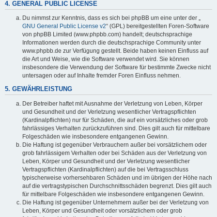
4. GENERAL PUBLIC LICENSE
Du nimmst zur Kenntnis, dass es sich bei phpBB um eine unter der „
GNU General Public License v2
“ (GPL) bereitgestellten Foren-Software
von phpBB Limited (www.phpbb.com) handelt; deutschsprachige
Informationen werden durch die deutschsprachige Community unter
www.phpbb.de zur Verfügung gestellt. Beide haben keinen Einfluss auf
die Art und Weise, wie die Software verwendet wird. Sie können
insbesondere die Verwendung der Software für bestimmte Zwecke nicht
untersagen oder auf Inhalte fremder Foren Einfluss nehmen.
5. GEWÄHRLEISTUNG
Der Betreiber haftet mit Ausnahme der Verletzung von Leben, Körper
und Gesundheit und der Verletzung wesentlicher Vertragspflichten
(Kardinalpflichten) nur für Schäden, die auf ein vorsätzliches oder grob
fahrlässiges Verhalten zurückzuführen sind. Dies gilt auch für mittelbare
Folgeschäden wie insbesondere entgangenen Gewinn.
Die Haftung ist gegenüber Verbrauchern außer bei vorsätzlichem oder
grob fahrlässigem Verhalten oder bei Schäden aus der Verletzung von
Leben, Körper und Gesundheit und der Verletzung wesentlicher
Vertragspflichten (Kardinalpflichten) auf die bei Vertragsschluss
typischerweise vorhersehbaren Schäden und im übrigen der Höhe nach
auf die vertragstypischen Durchschnittsschäden begrenzt. Dies gilt auch
für mittelbare Folgeschäden wie insbesondere entgangenen Gewinn.
Die Haftung ist gegenüber Unternehmern außer bei der Verletzung von
Leben, Körper und Gesundheit oder vorsätzlichem oder grob