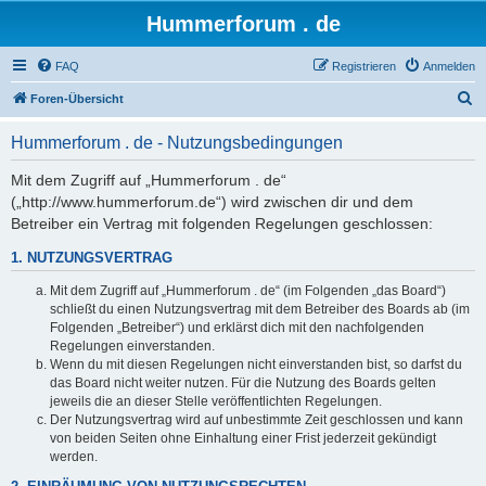
Hummerforum . de
FAQ
Registrieren
Anmelden
S
Foren-Übersicht
u
Hummerforum . de - Nutzungsbedingungen
c
h
Mit dem Zugriff auf „Hummerforum . de“
(„http://www.hummerforum.de“) wird zwischen dir und dem
e
Betreiber ein Vertrag mit folgenden Regelungen geschlossen:
1. NUTZUNGSVERTRAG
Mit dem Zugriff auf „Hummerforum . de“ (im Folgenden „das Board“)
schließt du einen Nutzungsvertrag mit dem Betreiber des Boards ab (im
Folgenden „Betreiber“) und erklärst dich mit den nachfolgenden
Regelungen einverstanden.
Wenn du mit diesen Regelungen nicht einverstanden bist, so darfst du
das Board nicht weiter nutzen. Für die Nutzung des Boards gelten
jeweils die an dieser Stelle veröffentlichten Regelungen.
Der Nutzungsvertrag wird auf unbestimmte Zeit geschlossen und kann
von beiden Seiten ohne Einhaltung einer Frist jederzeit gekündigt
werden.